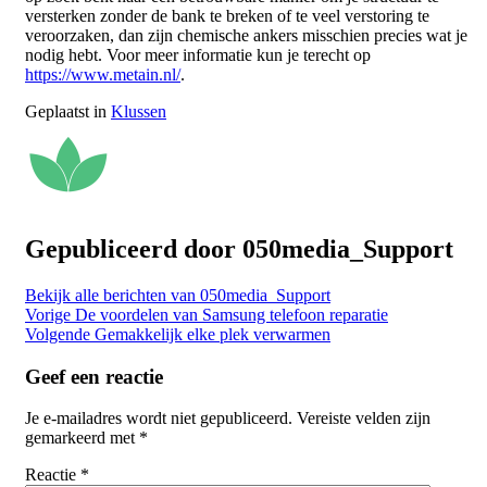
versterken zonder de bank te breken of te veel verstoring te
veroorzaken, dan zijn chemische ankers misschien precies wat je
nodig hebt. Voor meer informatie kun je terecht op
https://www.metain.nl/
.
Geplaatst in
Klussen
Gepubliceerd door
050media_Support
Bekijk alle berichten van 050media_Support
Bericht
Vorige
De voordelen van Samsung telefoon reparatie
Volgende
Gemakkelijk elke plek verwarmen
navigatie
Geef een reactie
Je e-mailadres wordt niet gepubliceerd.
Vereiste velden zijn
gemarkeerd met
*
Reactie
*