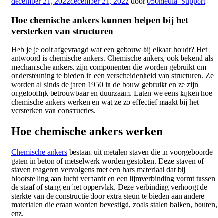
Geplaatst
december 21, 2022
december 21, 2022
door
050media_Support
op
Hoe chemische ankers kunnen helpen bij het
versterken van structuren
Heb je je ooit afgevraagd wat een gebouw bij elkaar houdt? Het
antwoord is chemische ankers. Chemische ankers, ook bekend als
mechanische ankers, zijn componenten die worden gebruikt om
ondersteuning te bieden in een verscheidenheid van structuren. Ze
worden al sinds de jaren 1950 in de bouw gebruikt en ze zijn
ongelooflijk betrouwbaar en duurzaam. Laten we eens kijken hoe
chemische ankers werken en wat ze zo effectief maakt bij het
versterken van constructies.
Hoe chemische ankers werken
Chemische ankers
bestaan uit metalen staven die in voorgeboorde
gaten in beton of metselwerk worden gestoken. Deze staven of
staven reageren vervolgens met een hars materiaal dat bij
blootstelling aan lucht verhardt en een lijmverbinding vormt tussen
de staaf of stang en het oppervlak. Deze verbinding verhoogt de
sterkte van de constructie door extra steun te bieden aan andere
materialen die eraan worden bevestigd, zoals stalen balken, bouten,
enz.